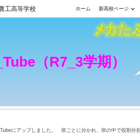
農工高等学校
ホーム
新高校ページ
ip to main content
Skip to navigat
_Tube（R7_
3
学期）
uTubeにアップしました。 班ごとに分かれ、班の中で役割