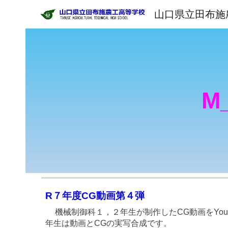
山口県立田布施
Sk
M
R７年度CG動画第
４
弾
機械制御科１，２年生が制作したCG動画をYo
年生は動画とCGの実写合成です。