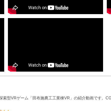
型VRゲーム「田布施農工工業棟VR」の紹介動画です。CG制作ソ