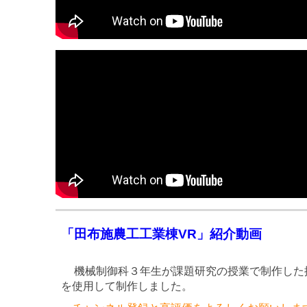
「田布施農工工業棟VR」紹介動画
機械制御科３年生が課題研究の授業で制作した探索
を使用して制作しました。